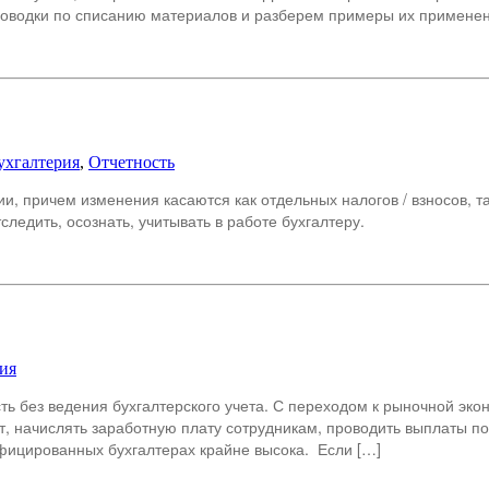
оводки по списанию материалов и разберем примеры их применен
ухгалтерия
,
Отчетность
и, причем изменения касаются как отдельных налогов / взносов, т
следить, осознать, учитывать в работе бухгалтеру.
ия
ь без ведения бухгалтерского учета. С переходом к рыночной экон
т, начислять заработную плату сотрудникам, проводить выплаты п
ифицированных бухгалтерах крайне высока. Если […]