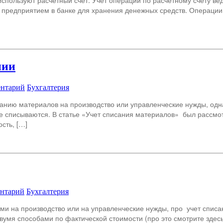
спользуют расчетный счет. Учет операций по расчетному счету веде
я предприятием в банке для хранения денежных средств. Операции
нии
ентарий
Бухгалтерия
анию материалов на производство или управленческие нужды, одн
е списываются. В статье «Учет списания материалов» был рассмо
сть, […]
ентарий
Бухгалтерия
и на производство или на управленческие нужды, про учет списа
умя способами по фактической стоимости (про это смотрите здесь)