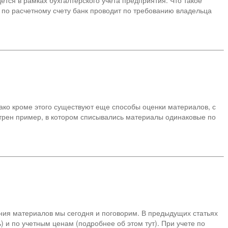
тся в рамках бухгалтерского учета предприятия. Что такое
 по расчетному счету банк проводит по требованию владельца
ако кроме этого существуют еще способы оценки материалов, с
трен пример, в котором списывались материалы одинаковые по
ния материалов мы сегодня и поговорим. В предыдущих статьях
 и по учетным ценам (подробнее об этом тут). При учете по