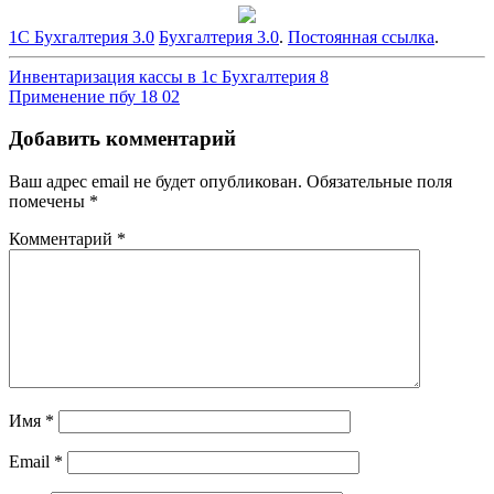
1С Бухгалтерия 3.0
Бухгалтерия 3.0
.
Постоянная ссылка
.
Навигация
Инвентаризация кассы в 1с Бухгалтерия 8
Применение пбу 18 02
по
записям
Добавить комментарий
Ваш адрес email не будет опубликован.
Обязательные поля
помечены
*
Комментарий
*
Имя
*
Email
*