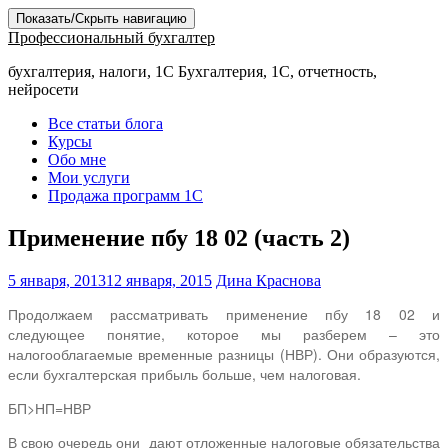
Показать/Скрыть навигацию
Профессиональный бухгалтер
бухгалтерия, налоги, 1С Бухгалтерия, 1С, отчетность,
нейросети
Все статьи блога
Курсы
Обо мне
Мои услуги
Продажа программ 1С
Применение пбу 18 02 (часть 2)
5 января, 2013
12 января, 2015
Дина Краснова
Продолжаем рассматривать применение пбу 18 02 и
следующее понятие, которое мы разберем – это
налогооблагаемые временные разницы (НВР). Они образуются,
если бухгалтерская прибыль больше, чем налоговая.
БП>НП=НВР
В свою очередь они дают отложенные налоговые обязательства