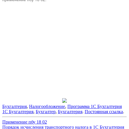
Бухгалтерия
,
Налогообложение
,
Программа 1С Бухгалтерия
1С Бухгалтерия
,
Бухгалтер
,
Бухгалтерия
.
Постоянная ссылка
.
Навигация
Применение пбу 18 02
Порядок исчисления транспортного налога в 1С Бухгалтерия