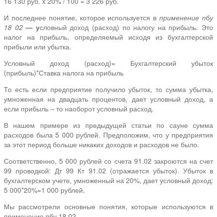
16 130 руб. x 20% / 100 = 3 226 руб.
И последнее понятие, которое используется в
применение пбу
18 02
— у
словный доход (расход) по налогу на прибыль. Это
налог на прибыль, определяемый исходя из бухгалтерской
прибыли или убытка.
Условный доход (расход)= Бухгалтерский убыток
(прибыль)*Ставка налога на прибыль
То есть если предприятие получило убыток, то сумма убытка,
умноженная на двадцать процентов, дает условный доход, а
если прибыль – то наоборот условный расход.
В нашем примере из предыдущей статьи по сауне сумма
расходов была 5 000 рублей. Предположим, что у предприятия
за этот период больше никаких доходов и расходов не было.
Соответственно, 5 000 рублей со счета 91.02 закроются на счет
99 проводкой: Дт 99 Кт 91.02 (отражается убыток). Убыток в
бухгалтерском учете, умноженный на 20%, дает условный доход:
5 000*20%=1 000 рублей.
Мы рассмотрели основные понятия, которые используются в
применение пбу 18 02.