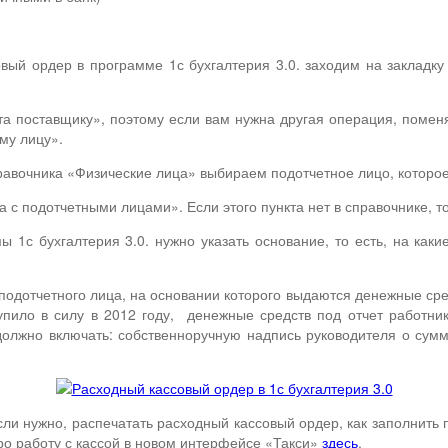
вый ордер в программе 1с бухгалтерия 3.0. заходим на закладку
а поставщику», поэтому если вам нужна другая операция, помен
му лицу».
равочника «Физические лица» выбираем подотчетное лицо, которое
 с подотчетными лицами». Если этого пункта нет в справочнике, т
 1с бухгалтерия 3.0. нужно указать основание, то есть, на как
подотчетного лица, на основании которого выдаются денежные сре
упило в силу в 2012 году, денежные средств под отчет работни
олжно включать: собственноручную надпись руководителя о сумм
сли нужно, распечатать расходный кассовый ордер, как заполнить 
про работу с кассой в новом интерфейсе «Такси»
здесь
.