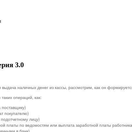
и
рия 3.0
выдача наличных денег из кассы, рассмотрим, как он формируется
таких операций, как:
а поставщику)
ат покупателю)
 подотчетному лицу)
ной платы по ведомостям или выплата заработной платы работник
личными в банк)