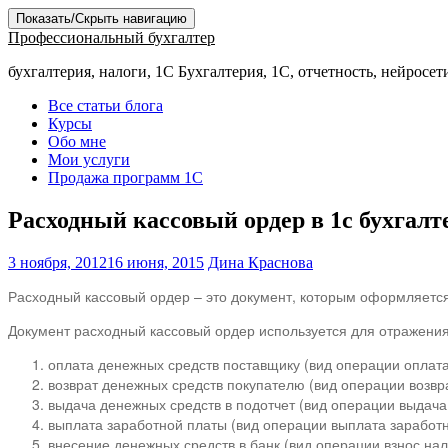
Показать/Скрыть навигацию
Профессиональный бухгалтер
бухгалтерия, налоги, 1С Бухгалтерия, 1С, отчетность, нейросет
Все статьи блога
Курсы
Обо мне
Мои услуги
Продажа программ 1С
Расходный кассовый ордер в 1с бухгалте
3 ноября, 2012
16 июня, 2015
Дина Краснова
Расходный кассовый ордер – это документ, которым оформляется 
Документ расходный кассовый ордер используется для отражения 
оплата денежных средств поставщику (вид операции оплат
возврат денежных средств покупателю (вид операции возвр
выдача денежных средств в подотчет (вид операции выдача
выплата заработной платы (вид операции выплата заработ
внесение денежных средств в банк (вид операции взнос на