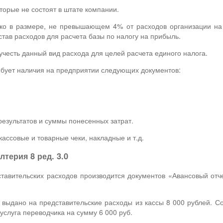
торые не состоят в штате компании.
ько в размере, не превышающем 4% от расходов организации на о
тав расходов для расчета базы по налогу на прибыль.
честь данный вид расхода для целей расчета единого налога.
ебует наличия на предприятии следующих документов:
результатов и суммы понесенных затрат.
ассовые и товарные чеки, накладные и т.д.
терия 8 ред. 3.0
авительских расходов производится документов «Авансовый отче
выдано на представительские расходы из кассы 8 000 рублей. С
 услуга переводчика на сумму 6 000 руб.