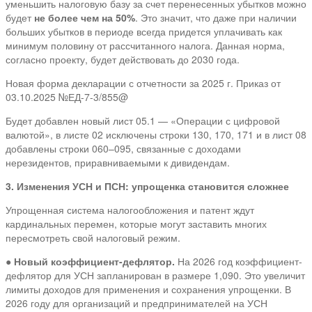
уменьшить налоговую базу за счет перенесенных убытков можно
будет
не более чем на 50%
. Это значит, что даже при наличии
больших убытков в периоде всегда придется уплачивать как
минимум половину от рассчитанного налога. Данная норма,
согласно проекту, будет действовать до 2030 года.
Новая форма декларации с отчетности за 2025 г. Приказ от
03.10.2025 №ЕД-7-3/855@
Будет добавлен новый лист 05.1 — «Операции с цифровой
валютой», в листе 02 исключены строки 130, 170, 171 и в лист 08
добавлены строки 060–095, связанные с доходами
нерезидентов, приравниваемыми к дивидендам.
3. Изменения УСН и ПСН: упрощенка становится сложнее
Упрощенная система налогообложения и патент ждут
кардинальных перемен, которые могут заставить многих
пересмотреть свой налоговый режим.
●
Новый коэффициент-дефлятор.
На 2026 год коэффициент-
дефлятор для УСН запланирован в размере 1,090. Это увеличит
лимиты доходов для применения и сохранения упрощенки. В
2026 году для организаций и предпринимателей на УСН