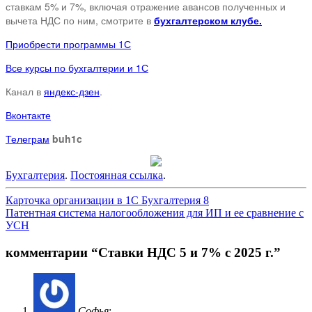
ставкам 5% и 7%, включая отражение авансов полученных и
вычета НДС по ним, смотрите в
бухгалтерском клубе.
Приобрести программы 1С
Все курсы по бухгалтерии и 1С
Канал в
яндекс-дзен
.
Вконтакте
Телеграм
buh1c
Бухгалтерия
.
Постоянная ссылка
.
Навигация
Карточка организации в 1С Бухгалтерия 8
Патентная система налогообложения для ИП и ее сравнение с
по
УСН
записям
комментарии “
Ставки НДС 5 и 7% с 2025 г.
”
Софья
: