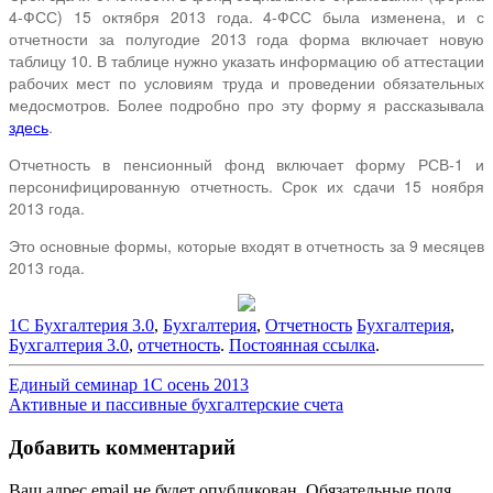
4-ФСС) 15 октября 2013 года. 4-ФСС была изменена, и с
отчетности за полугодие 2013 года форма включает новую
таблицу 10. В таблице нужно указать информацию об аттестации
рабочих мест по условиям труда и проведении обязательных
медосмотров. Более подробно про эту форму я рассказывала
здесь
.
Отчетность в пенсионный фонд включает форму РСВ-1 и
персонифицированную отчетность. Срок их сдачи 15 ноября
2013 года.
Это основные формы, которые входят в отчетность за 9 месяцев
2013 года.
1С Бухгалтерия 3.0
,
Бухгалтерия
,
Отчетность
Бухгалтерия
,
Бухгалтерия 3.0
,
отчетность
.
Постоянная ссылка
.
Навигация
Единый семинар 1С осень 2013
Активные и пассивные бухгалтерские счета
по
записям
Добавить комментарий
Ваш адрес email не будет опубликован.
Обязательные поля