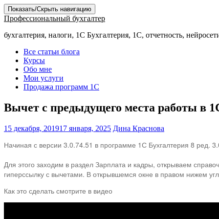
Показать/Скрыть навигацию
Профессиональный бухгалтер
бухгалтерия, налоги, 1С Бухгалтерия, 1С, отчетность, нейросет
Все статьи блога
Курсы
Обо мне
Мои услуги
Продажа программ 1С
Вычет с предыдущего места работы в 1
15 декабря, 2019
17 января, 2025
Дина Краснова
Начиная с версии 3.0.74.51 в программе 1С Бухгалтерия 8 ред. 
⠀
Для этого заходим в раздел Зарплата и кадры, открываем справо
гиперссылку с вычетами. В открывшемся окне в правом нижем уг
Как это сделать смотрите в видео