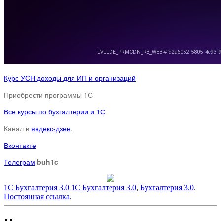
Курс УСН доходы для ИП и организаций
Приобрести программы 1С
Все курсы по бухгалтерии и 1С
Канал в
яндекс-дзен
.
Вконтакте
Телеграм
buh1c
1С Бухгалтерия 3.0
1С Бухгалтерия 3.0
,
Бухгалтерия 3.0
.
Постоянная ссылка
.