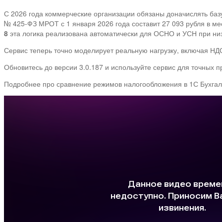
С 2026 года коммерческие организации обязаны доначислять базу
№ 425-ФЗ МРОТ с 1 января 2026 года составит 27 093 рубля в м
8
эта логика реализована автоматически для ОСНО и УСН при низк
Сервис теперь точно моделирует реальную нагрузку, включая НД
Обновитесь до версии 3.0.187 и используйте сервис для точных 
Подробнее про сравнение режимов налогообложения в 1С Бухгалте