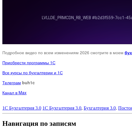
Подробное видео по всем изменениям 2026 смотрите в моем
бух
Приобрести программы 1С
Все курсы по бухгалтерии и 1С
Телеграм
buh1c
Канал в Max
1С Бухгалтерия 3.0
1С Бухгалтерия 3.0
,
Бухгалтерия 3.0
.
Постоя
Навигация по записям