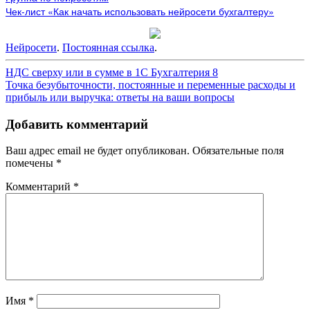
Чек-лист «Как начать использовать нейросети бухгалтеру»
Нейросети
.
Постоянная ссылка
.
Навигация
НДС сверху или в сумме в 1С Бухгалтерия 8
Точка безубыточности, постоянные и переменные расходы и
по
прибыль или выручка: ответы на ваши вопросы
записям
Добавить комментарий
Ваш адрес email не будет опубликован.
Обязательные поля
помечены
*
Комментарий
*
Имя
*