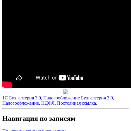
1С Бухгалтерия 3.0
,
Налогообложение
Бухгалтерия 3.0
,
Налогообложение
,
НДФЛ
.
Постоянная ссылка
.
Навигация по записям
Получение социального вычета