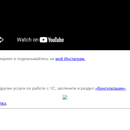
нтариях и подписывайтесь на
мой Инстаграм
ругие услуги по работе с 1С, загляните в раздел
«Консультации»
лка
.