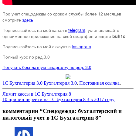
Про учет спецодежды со сроком службы более 12 месяцев
смотрите
здесь
Подписывайтесь на мой канал в
telegram
, устанавливайте
одноименное приложение на свой смартфон и ищите
buh1c
.
Подписывайтесь на мой аккаунт в
Instagram
.
Полный курс по ред.3.0
Получить бесплатную шпаргалку по ред. 3.0
1С Бухгалтерия 3.0
Бухгалтерия 3.0
.
Постоянная ссылка
.
Навигация
Лимит кассы в 1С Бухгалтерия 8
10 причин перейти на 1С бухгалтерия 8 3 в 2017 году
по
записям
комментарии “
Спецодежда: бухгалтерский и
налоговый учет в 1С Бухгалтерия 8
”