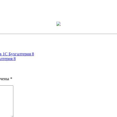
в 1С Бухгалтерия 8
алтерия 8
ечены
*