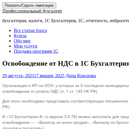
Показать/Скрыть навигацию
Профессиональный бухгалтер
бухгалтерия, налоги, 1С Бухгалтерия, 1С, отчетность, нейросет
Все статьи блога
Курсы
Обо мне
Мои услуги
Продажа программ 1С
Освобождение от НДС в 1С Бухгалтерия
29 августа, 2021
17 января, 2025
Дина Краснова
Организации и ИП на ОСН, у которых за 3 последних календарных 
освобождение от уплаты НДС (п. 1 ст. 145 НК РФ).
Для этого необходимо представить соответствующее письменное у
РФ).
В «1С:Бухгалтерии 8» (с версии 3.0.76) можно заполнить для п
освобождение — «Выписку из книги продаж», «Выписку из бухгал
доходов и расходов»).