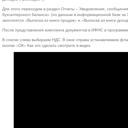
Для этого переходим в раздел Отчеты – Уведомления, сообщения
бухгалтерского баланса» (по данным в информационной базе за
заполнятся «Выписка из книги продаж» и «Выписка из книги дохо
После представления комплекта документов в ИФНС в программе 
В списке слева выбираем НДС. В окне справа устанавливаем фл
кнопке «ОК» Как это сделать смотрите в видео