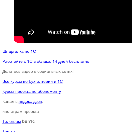
Шпаргалка по 1С
Работайте с 1С в облаке, 14 дней бесплатно
Делитесь видео в социальных сетях!
Все курсы по бухгалтерии и 1С
Курсы проекта по абонементу
Канал в
яндекс-дзен
.
инстаграм проекта
Телеграм
buh1c
ТикТок