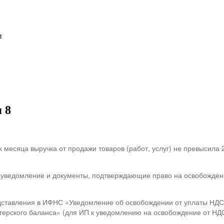
и
 8
месяца выручка от продажи товаров (работ, услуг) не превысила 2 
ведомление и документы, подтверждающие право на освобождение, в
редставления в ИФНС «Уведомление об освобождении от уплаты НД
терского баланса» (для ИП к уведомлению на освобождение от НДС