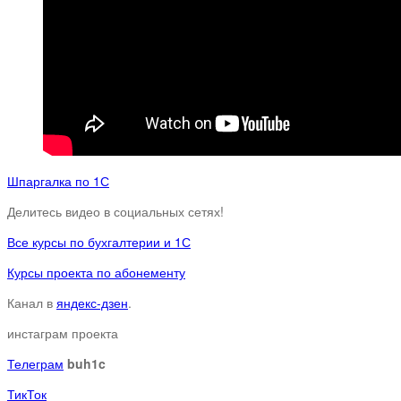
Шпаргалка по 1С
Делитесь видео в социальных сетях!
Все курсы по бухгалтерии и 1С
Курсы проекта по абонементу
Канал в
яндекс-дзен
.
инстаграм проекта
Телеграм
buh1c
ТикТок