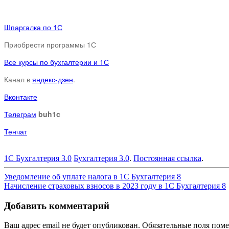
Шпаргалка по 1С
Приобрести программы 1С
Все курсы по бухгалтерии и 1С
Канал в
яндекс-дзен
.
Вконтакте
Телеграм
buh1c
Тенчат
1С Бухгалтерия 3.0
Бухгалтерия 3.0
.
Постоянная ссылка
.
Навигация
Уведомление об уплате налога в 1С Бухгалтерия 8
Начисление страховых взносов в 2023 году в 1С Бухгалтерия 8
по
записям
Добавить комментарий
Ваш адрес email не будет опубликован.
Обязательные поля пом