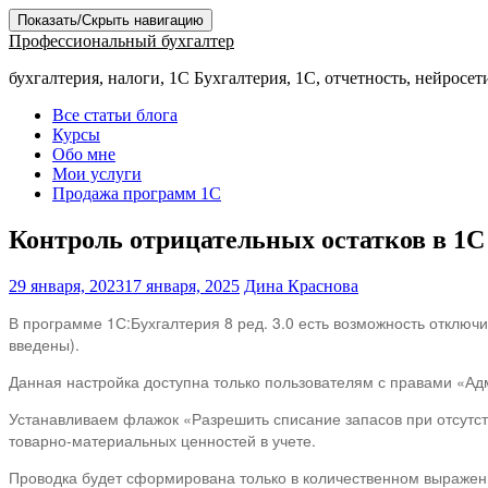
Показать/Скрыть навигацию
Профессиональный бухгалтер
бухгалтерия, налоги, 1С Бухгалтерия, 1С, отчетность, нейросет
Все статьи блога
Курсы
Обо мне
Мои услуги
Продажа программ 1С
Контроль отрицательных остатков в 1С
29 января, 2023
17 января, 2025
Дина Краснова
В программе 1С:Бухгалтерия 8 ред. 3.0 есть возможность отключи
введены).
Данная настройка доступна только пользователям с правами «А
Устанавливаем флажок «Разрешить списание запасов при отсутств
товарно-материальных ценностей в учете.
Проводка будет сформирована только в количественном выражен