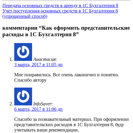
Навигация
Передача основных средств в аренду в 1С Бухгалтерия 8
Учет поступления основных средств в 1С Бухгалтерия 8
по
(упрощенный способ)
записям
комментарии “
Как оформить представительские
расходы в 1С Бухгалтерия 8
”
Анастасия
:
3 марта, 2017 в 11:05 дп
Мне понравилось. Все очень лаконично и понятно.
Спасибо автору
InfoSaver
:
6 марта, 2017 в 11:06 дп
Спасибо за познавательный материал. При оформлении
представительских расходов в 1С Бухгалтерия 8, буду
учитывать ваши рекомендации.